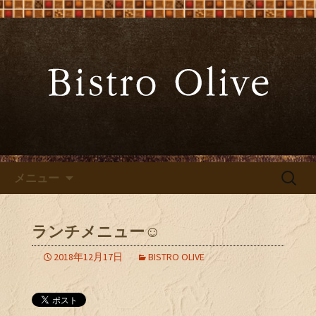
大阪難波の「ビストロオリーブ」でワ
インと炭火焼料理を
大阪難波の「Bistro Olive（ビ
ストロ オリーブ）」
コンテンツへ移動
検
メニュー
索:
ランチメニュー☺︎
2018年12月17日
BISTRO OLIVE