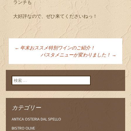
ランチも
大好評なので、ぜひ来てくださいねっ！
←
年末おススメ特別ワインのご紹介！
投稿ナビゲーショ
パスタメニューが変わりました！
→
ン
検索:
カテゴリー
ANTICA OSTERIA DAL SPELLO
BISTRO OLIVE