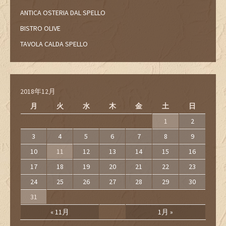
ANTICA OSTERIA DAL SPELLO
BISTRO OLIVE
TAVOLA CALDA SPELLO
2018年12月
月
火
水
木
金
土
日
1
2
3
4
5
6
7
8
9
10
11
12
13
14
15
16
17
18
19
20
21
22
23
24
25
26
27
28
29
30
31
« 11月
1月 »