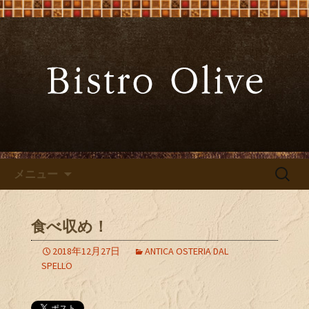
大阪難波の「ビストロオリーブ」でワ
インと炭火焼料理を
大阪難波の「Bistro Olive（ビ
ストロ オリーブ）」
コンテンツへ移動
検
メニュー
索:
食べ収め！
2018年12月27日
ANTICA OSTERIA DAL
SPELLO