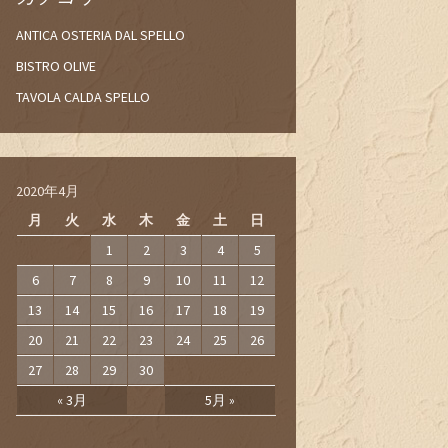
ANTICA OSTERIA DAL SPELLO
BISTRO OLIVE
TAVOLA CALDA SPELLO
2020年4月
月
火
水
木
金
土
日
1
2
3
4
5
6
7
8
9
10
11
12
13
14
15
16
17
18
19
20
21
22
23
24
25
26
27
28
29
30
« 3月
5月 »