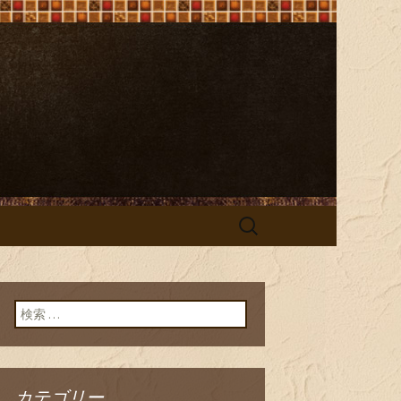
e（ビストロ オ
検
索:
検索:
カテゴリー