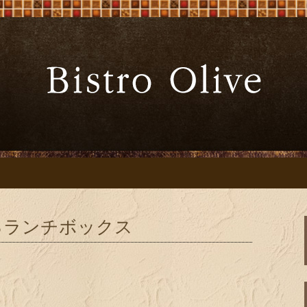
ーブ」でワインと炭火焼料理を
Bistro Oliv
」
るランチボックス