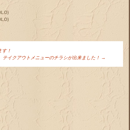
L.O)
L.O)
ます！
ョン
テイクアウトメニューのチラシが出来ました！
→