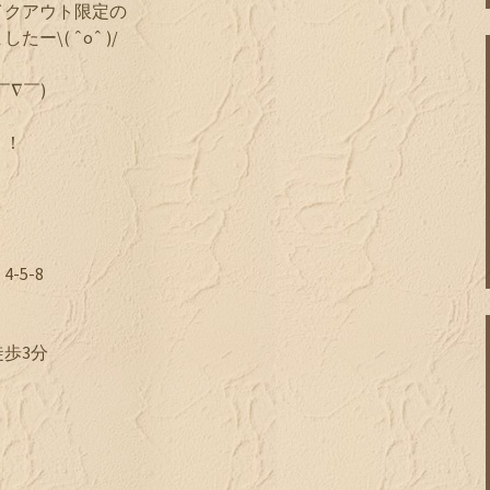
イクアウト限定の
\( ˆoˆ )/
∇￣)
！！
5-8
歩3分