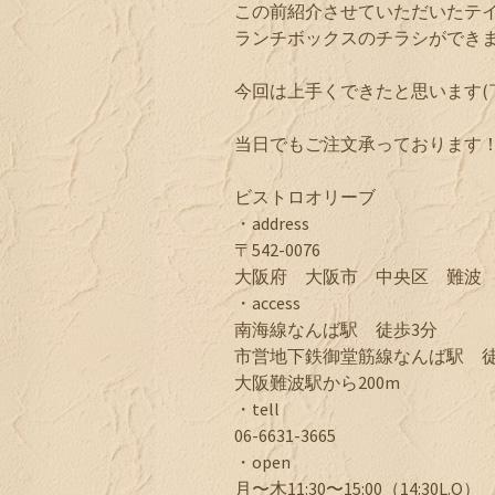
この前紹介させていただいたテ
ランチボックスのチラシができましたー
今回は上手くできたと思います(￣
当日でもご注文承っております
ビストロオリーブ
・address
〒542-0076
大阪府 大阪市 中央区 難波 4-
・access
南海線なんば駅 徒歩3分
市営地下鉄御堂筋線なんば駅 徒
大阪難波駅から200m
・tell
06-6631-3665
・open
月〜木11:30〜15:00（14:30L.O）