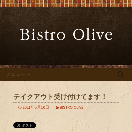
大阪難波の「ビストロオリーブ」でワ
インと炭火焼料理を
大阪難波の「Bistro Olive（ビ
ストロ オリーブ）」
コンテンツへ移動
検
メニュー
索:
テイクアウト受け付けてます！
2021年5月10日
BISTRO OLIVE