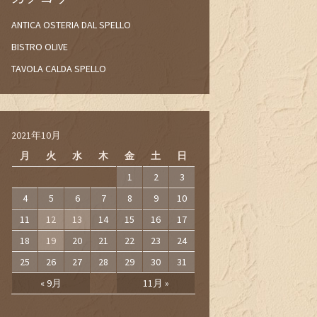
ANTICA OSTERIA DAL SPELLO
BISTRO OLIVE
TAVOLA CALDA SPELLO
2021年10月
月
火
水
木
金
土
日
1
2
3
4
5
6
7
8
9
10
11
12
13
14
15
16
17
18
19
20
21
22
23
24
25
26
27
28
29
30
31
« 9月
11月 »