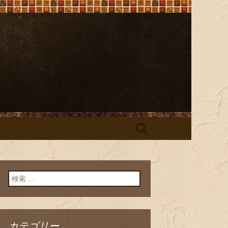
e（ビストロ オ
検
索:
検索:
カテゴリー