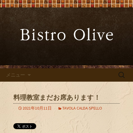
大阪難波の「ビストロオリーブ」でワ
インと炭火焼料理を
大阪難波の「Bistro Olive（ビ
ストロ オリーブ）」
コンテンツへ移動
検
メニュー
索:
料理教室まだお席あります！
2021年10月11日
TAVOLA CALDA SPELLO