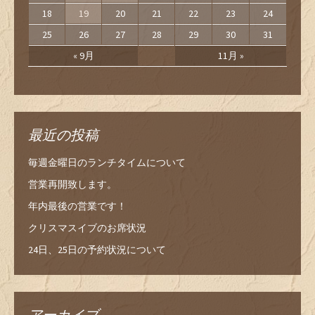
18
19
20
21
22
23
24
25
26
27
28
29
30
31
« 9月
11月 »
最近の投稿
毎週金曜日のランチタイムについて
営業再開致します。
年内最後の営業です！
クリスマスイブのお席状況
24日、25日の予約状況について
アーカイブ