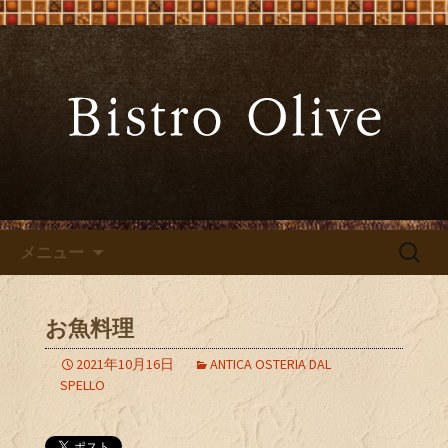
大阪難波の「ビストロオリーブ」でワ
インと炭火焼料理を
大阪難波の「Bistro Olive（ビ
ストロ オリーブ）」
コンテンツへ移動
検
メニュー
索:
お魚料理
2021年10月16日
ANTICA OSTERIA DAL
SPELLO