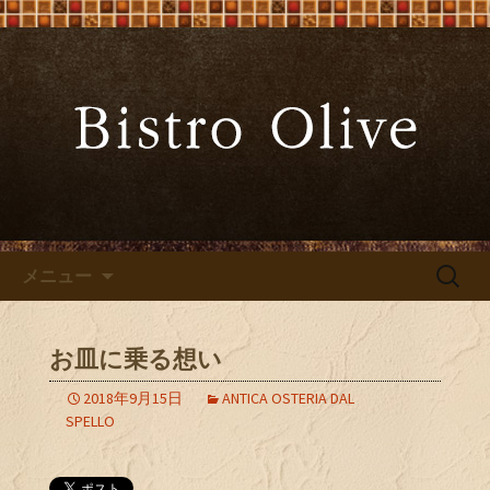
大阪難波の「ビストロオリーブ」でワ
インと炭火焼料理を
大阪難波の「Bistro Olive（ビ
ストロ オリーブ）」
コンテンツへ移動
検
メニュー
索:
お皿に乗る想い
2018年9月15日
ANTICA OSTERIA DAL
SPELLO