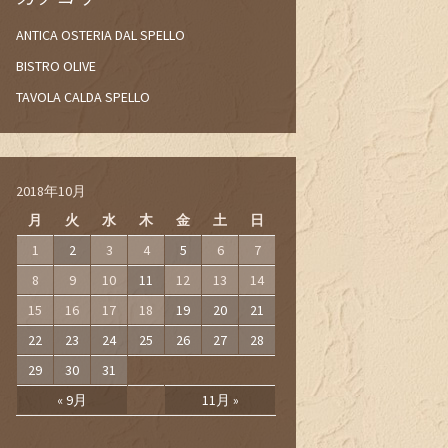
ANTICA OSTERIA DAL SPELLO
BISTRO OLIVE
TAVOLA CALDA SPELLO
2018年10月
月
火
水
木
金
土
日
1
2
3
4
5
6
7
8
9
10
11
12
13
14
15
16
17
18
19
20
21
22
23
24
25
26
27
28
29
30
31
« 9月
11月 »