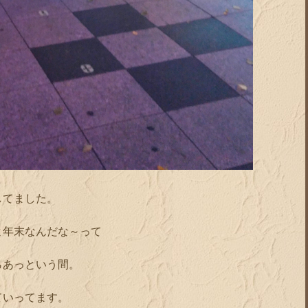
してました。
よ年末なんだな～って
らあっという間。
ていってます。