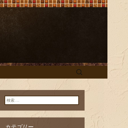
e（ビストロ オ
検
索:
検索:
カテゴリー