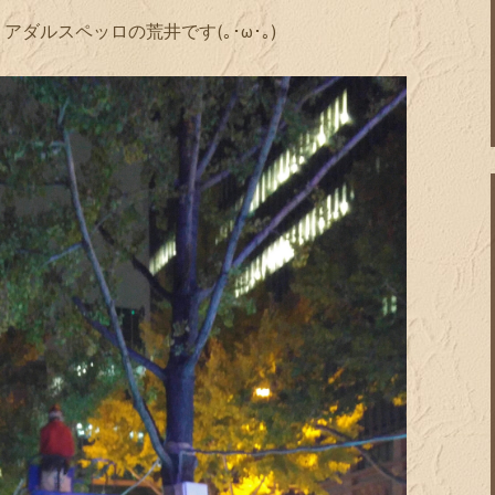
ダルスペッロの荒井です(｡･ω･｡)