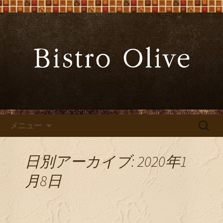
大阪難波の「ビストロオリーブ」でワ
インと炭火焼料理を
大阪難波の「Bistro Olive（ビ
ストロ オリーブ）」
コンテンツへ移動
検
メニュー
索:
日別アーカイブ: 2020年1
月8日