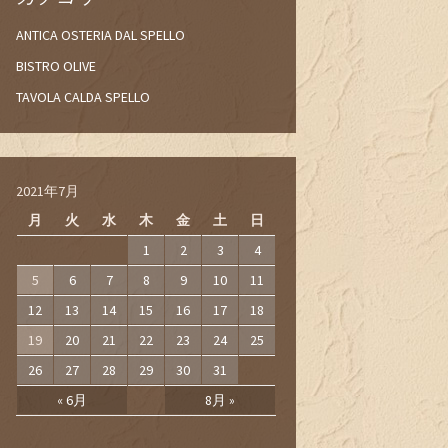
ANTICA OSTERIA DAL SPELLO
BISTRO OLIVE
TAVOLA CALDA SPELLO
2021年7月
月
火
水
木
金
土
日
1
2
3
4
5
6
7
8
9
10
11
12
13
14
15
16
17
18
19
20
21
22
23
24
25
26
27
28
29
30
31
« 6月
8月 »