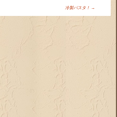
冷製パスタ！
→
ョン