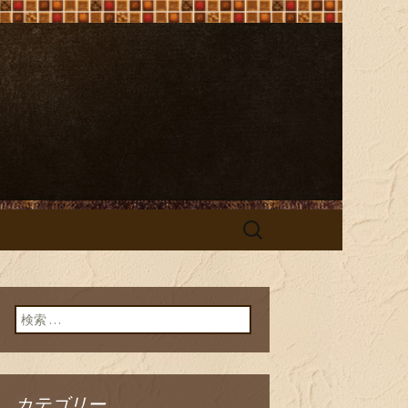
e（ビストロ オ
検
索:
検索:
カテゴリー