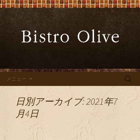
大阪難波の「ビストロオリーブ」でワ
インと炭火焼料理を
大阪難波の「Bistro Olive（ビ
ストロ オリーブ）」
コンテンツへ移動
検
メニュー
索:
日別アーカイブ: 2021年7
月4日