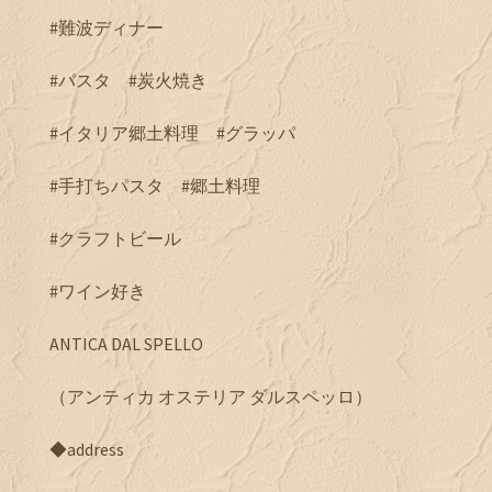
#難波ディナー
#パスタ #炭火焼き
#イタリア郷土料理 #グラッパ
#手打ちパスタ #郷土料理
#クラフトビール
#ワイン好き
ANTICA DAL SPELLO
（アンティカ オステリア ダルスペッロ）
◆address