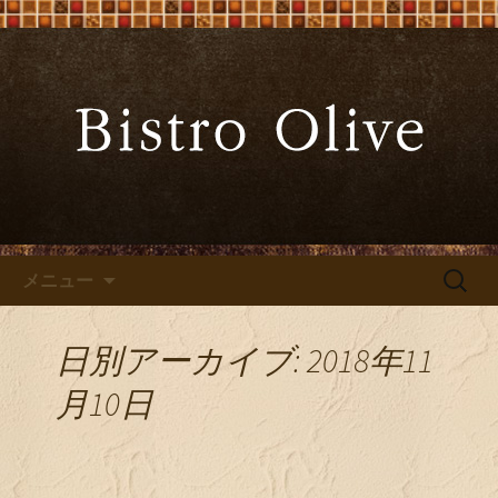
大阪難波の「ビストロオリーブ」でワ
インと炭火焼料理を
大阪難波の「Bistro Olive（ビ
ストロ オリーブ）」
コンテンツへ移動
検
メニュー
索:
日別アーカイブ: 2018年11
月10日