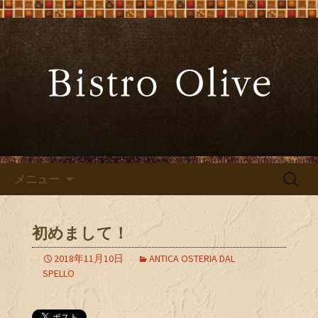
大阪難波の「ビストロオリーブ」でワ
インと炭火焼料理を
大阪難波の「Bistro Olive（ビ
ストロ オリーブ）」
コンテンツへ移動
検
メニュー
索:
初めまして！
2018年11月10日
ANTICA OSTERIA DAL
SPELLO