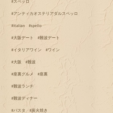
#スペッロ
#アンティカオステリアダルスペッロ
#italian #spello
#大阪デート #難波デート
#イタリアワイン #ワイン
#大阪 #難波
#座裏グルメ #座裏
#難波ランチ
#難波ディナー
#パスタ #炭火焼き