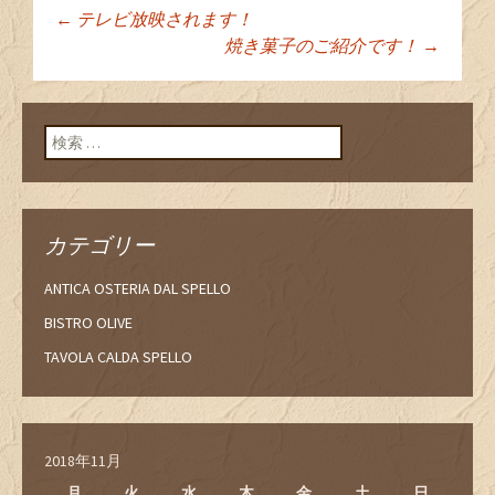
←
テレビ放映されます！
投稿ナビゲーショ
焼き菓子のご紹介です！
→
ン
検索:
カテゴリー
ANTICA OSTERIA DAL SPELLO
BISTRO OLIVE
TAVOLA CALDA SPELLO
2018年11月
月
火
水
木
金
土
日