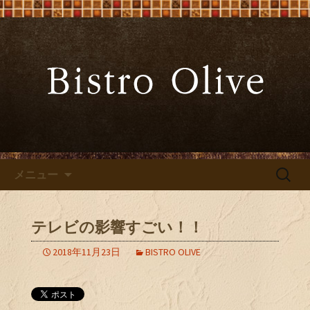
大阪難波の「ビストロオリーブ」でワ
インと炭火焼料理を
大阪難波の「Bistro Olive（ビ
ストロ オリーブ）」
コンテンツへ移動
検
メニュー
索:
テレビの影響すごい！！
2018年11月23日
BISTRO OLIVE