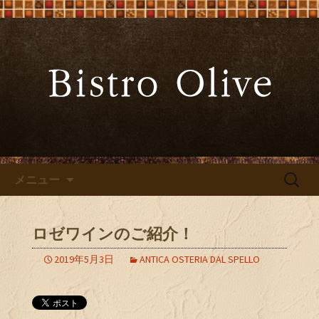
大阪難波の「ビストロオリーブ」でワ
インと炭火焼料理を
大阪難波の「Bistro Olive（ビ
ストロ オリーブ）」
コンテンツへ移動
検
メニュー
索:
ロゼワインのご紹介！
2019年5月3日
ANTICA OSTERIA DAL SPELLO