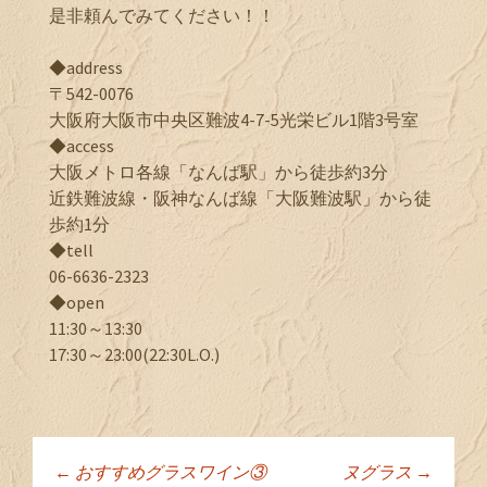
是非頼んでみてください！！
◆address
〒542-0076
大阪府大阪市中央区難波4-7-5光栄ビル1階3号室
◆access
大阪メトロ各線「なんば駅」から徒歩約3分
近鉄難波線・阪神なんば線「大阪難波駅」から徒
歩約1分
◆tell
06-6636-2323
◆open
11:30～13:30
17:30～23:00(22:30L.O.)
←
おすすめグラスワイン③
ヌグラス
→