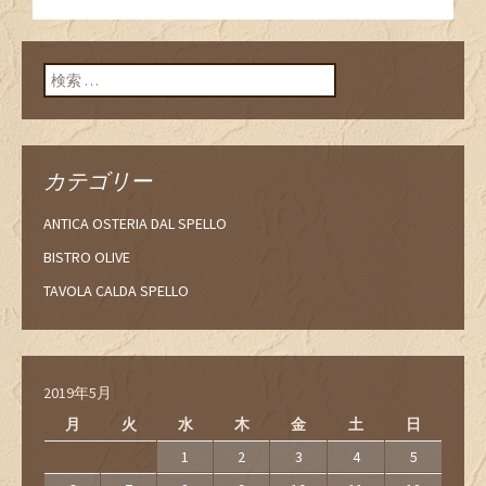
投稿ナビゲーショ
ン
検索:
カテゴリー
ANTICA OSTERIA DAL SPELLO
BISTRO OLIVE
TAVOLA CALDA SPELLO
2019年5月
月
火
水
木
金
土
日
1
2
3
4
5