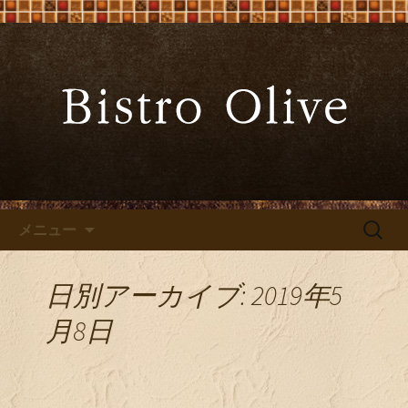
大阪難波の「ビストロオリーブ」でワ
インと炭火焼料理を
大阪難波の「Bistro Olive（ビ
ストロ オリーブ）」
コンテンツへ移動
検
メニュー
索:
日別アーカイブ: 2019年5
月8日