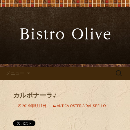
大阪難波の「ビストロオリーブ」でワ
インと炭火焼料理を
大阪難波の「Bistro Olive（ビ
ストロ オリーブ）」
コンテンツへ移動
検
メニュー
索:
カルボナーラ♪
2019年5月7日
ANTICA OSTERIA DAL SPELLO