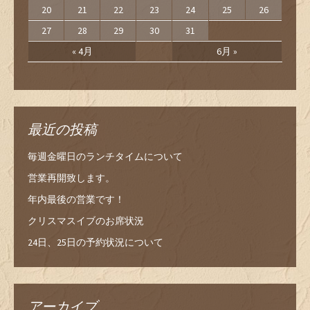
20
21
22
23
24
25
26
27
28
29
30
31
« 4月
6月 »
最近の投稿
毎週金曜日のランチタイムについて
営業再開致します。
年内最後の営業です！
クリスマスイブのお席状況
24日、25日の予約状況について
アーカイブ