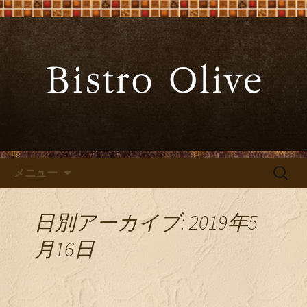
大阪難波の「ビストロオリーブ」でワ
インと炭火焼料理を
大阪難波の「Bistro Olive（ビ
ストロ オリーブ）」
コンテンツへ移動
検
メニュー
索:
日別アーカイブ: 2019年5
月16日