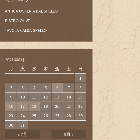
ANTICA OSTERIA DAL SPELLO
BISTRO OLIVE
TAVOLA CALDA SPELLO
2021年8月
月
火
水
木
金
土
日
1
2
3
4
5
6
7
8
9
10
11
12
13
14
15
16
17
18
19
20
21
22
23
24
25
26
27
28
29
30
31
« 7月
9月 »