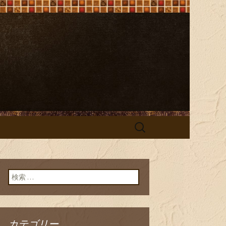
e（ビストロ オ
検
索:
検索:
カテゴリー