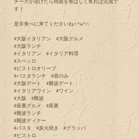
チーズが溶けたら両面を香ばしく炙れば完成で
す！
是非食べに来てくださいね∩^ω^∩
#大阪イタリアン #大阪グルメ
#大阪ランチ
#イタリアン #イタリア料理
#スペッロ
#ビストロオリーブ
#パスタランチ #昼のみ
#大阪デート #難波デート
#イタリアワイン #ワイン
#大阪 #難波
#座裏グルメ #座裏
#難波ランチ
#難波ディナー
#パスタ #炭火焼き #グラッパ
#ビストロ