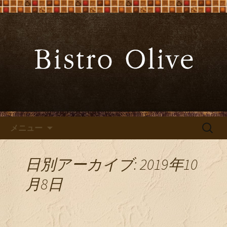
大阪難波の「ビストロオリーブ」でワ
インと炭火焼料理を
大阪難波の「Bistro Olive（ビ
ストロ オリーブ）」
コンテンツへ移動
検
メニュー
索:
日別アーカイブ: 2019年10
月8日