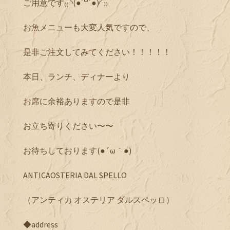
ご用意です₍₍ ◝(●˙꒳˙●)◜ ₎₎
お魚メニューも大変人気ですので、
是非ご注文してみてください！！！！！
本日、ランチ、ディナーより
お席に余裕ありますので是非
お立ち寄りください〜〜
お待ちしております(●´ω｀●)
ANTICAOSTERIA DAL SPELLO
（アンティカ オステリア ダルスペッロ）
◆address