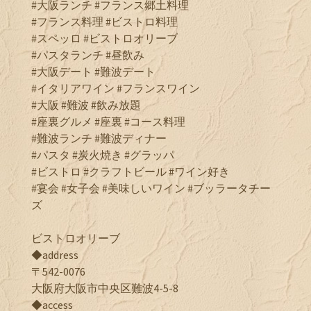
#大阪ランチ #フランス郷土料理
#フランス料理 #ビストロ料理
#スペッロ #ビストロオリーブ
#パスタランチ #昼飲み
#大阪デート #難波デート
#イタリアワイン #フランスワイン
#大阪 #難波 #飲み放題
#座裏グルメ #座裏 #コース料理
#難波ランチ #難波ディナー
#パスタ #炭火焼き #グラッパ
#ビストロ #クラフトビール #ワイン好き
#宴会 #女子会 #美味しいワイン #ブッラータチー
ズ
ビストロオリーブ
◆address
〒542-0076
大阪府大阪市中央区難波4-5-8
◆access