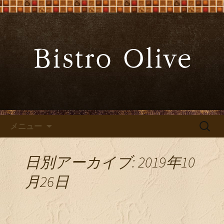
大阪難波の「ビストロオリーブ」でワ
インと炭火焼料理を
大阪難波の「Bistro Olive（ビ
ストロ オリーブ）」
コンテンツへ移動
検
メニュー
索:
日別アーカイブ: 2019年10
月26日