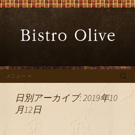
大阪難波の「ビストロオリーブ」でワ
インと炭火焼料理を
大阪難波の「Bistro Olive（ビ
ストロ オリーブ）」
コンテンツへ移動
検
メニュー
索:
日別アーカイブ: 2019年10
月12日