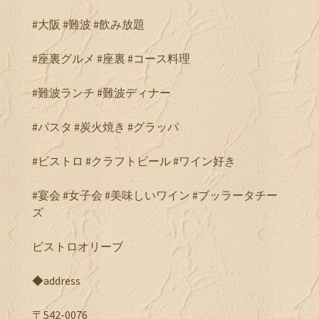
#大阪 #難波 #飲み放題
#座裏グルメ #座裏 #コース料理
#難波ランチ #難波ディナー
#パスタ #炭火焼き #グラッパ
#ビストロ #クラフトビール #ワイン好き
#宴会 #女子会 #美味しいワイン #ブッラータチー
ズ
ビストロオリーブ
◆address
〒542-0076