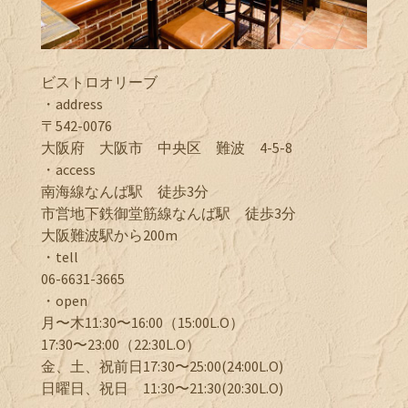
ビストロオリーブ
・address
〒542-0076
大阪府 大阪市 中央区 難波 4-5-8
・access
南海線なんば駅 徒歩3分
市営地下鉄御堂筋線なんば駅 徒歩3分
大阪難波駅から200m
・tell
06-6631-3665
・open
月〜木11:30〜16:00（15:00L.O）
17:30〜23:00（22:30L.O）
金、土、祝前日17:30〜25:00(24:00L.O)
日曜日、祝日 11:30〜21:30(20:30L.O)