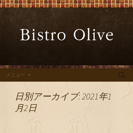
大阪難波の「ビストロオリーブ」でワ
インと炭火焼料理を
大阪難波の「Bistro Olive（ビ
ストロ オリーブ）」
コンテンツへ移動
検
メニュー
索:
日別アーカイブ: 2021年1
月2日