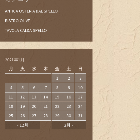
ANTICA OSTERIA DAL SPELLO
BISTRO OLIVE
TAVOLA CALDA SPELLO
2021年1月
月
火
水
木
金
土
日
1
2
3
4
5
6
7
8
9
10
11
12
13
14
15
16
17
18
19
20
21
22
23
24
25
26
27
28
29
30
31
« 12月
2月 »