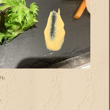
用も
で、