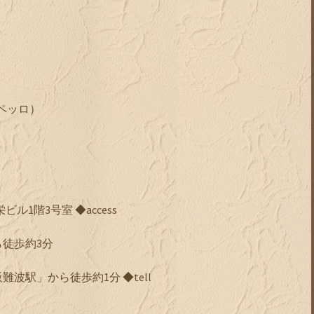
ペッロ）
ル1階3号室 ◆access
徒歩約3分
波駅」から徒歩約1分 ◆tell