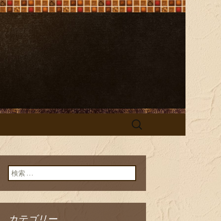
e（ビストロ オ
検
索:
検索:
カテゴリー