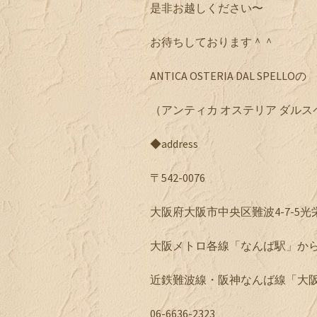
是非お越しください〜
お待ちしております＾＾
ANTICA OSTERIA DAL SPELLOの
（アンティカ オステリア ダルス
◆address
〒542-0076
大阪府大阪市中央区難波4-7-5光栄ビ
大阪メトロ各線「なんば駅」から
近鉄難波線・阪神なんば線「大阪難
06-6636-2323