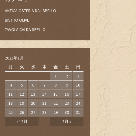
ANTICA OSTERIA DAL SPELLO
BISTRO OLIVE
TAVOLA CALDA SPELLO
2021年1月
月
火
水
木
金
土
日
1
2
3
4
5
6
7
8
9
10
11
12
13
14
15
16
17
18
19
20
21
22
23
24
25
26
27
28
29
30
31
« 12月
2月 »